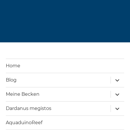
Home
Unterm
Blog
öffnen
Unterm
Meine Becken
öffnen
Unterm
Dardanus megistos
öffnen
AquaduinoReef