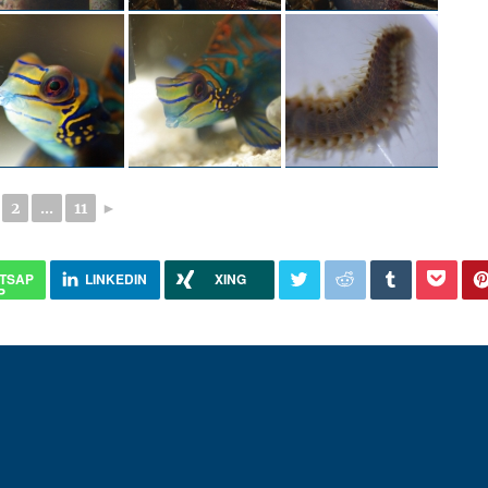
2
...
11
►
TSAP
LINKEDIN
XING
P