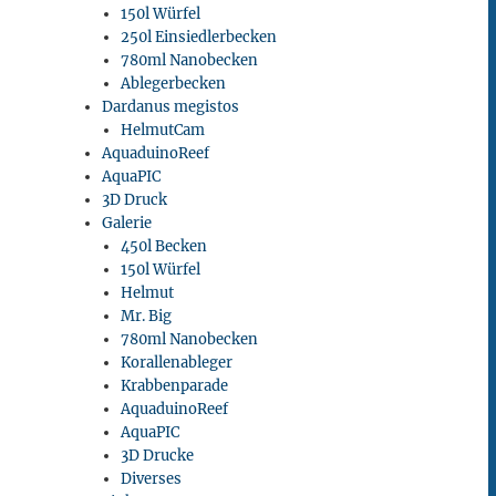
150l Würfel
250l Einsiedlerbecken
780ml Nanobecken
Ablegerbecken
Dardanus megistos
HelmutCam
AquaduinoReef
AquaPIC
3D Druck
Galerie
450l Becken
150l Würfel
Helmut
Mr. Big
780ml Nanobecken
Korallenableger
Krabbenparade
AquaduinoReef
AquaPIC
3D Drucke
Diverses