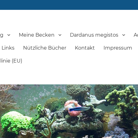
og
Meine Becken
Dardanus megistos
A
Links
Nützliche Bücher
Kontakt
Impressum
inie (EU)