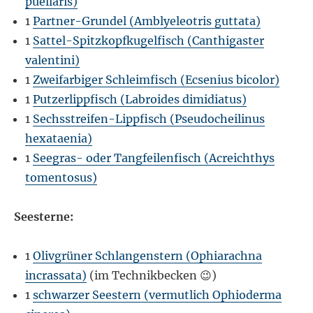
puellaris)
1
Partner-Grundel (Amblyeleotris guttata)
1
Sattel-Spitzkopfkugelfisch (Canthigaster
valentini)
1
Zweifarbiger Schleimfisch (Ecsenius bicolor)
1
Putzerlippfisch (Labroides dimidiatus)
1
Sechsstreifen-Lippfisch (Pseudocheilinus
hexataenia)
1
Seegras- oder Tangfeilenfisch (Acreichthys
tomentosus)
Seesterne:
1
Olivgrüner Schlangenstern (Ophiarachna
incrassata)
(im Technikbecken 😉)
1
schwarzer Seestern (vermutlich Ophioderma