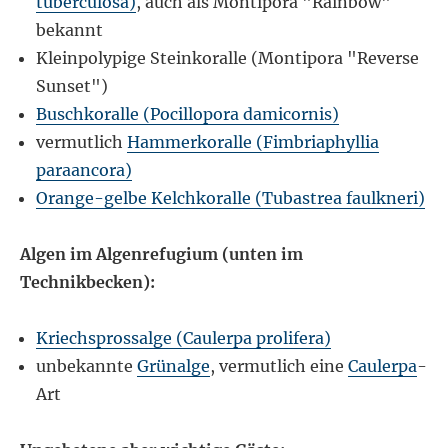
tuberculosa)
, auch als Montipora "Rainbow"
bekannt
Kleinpolypige Steinkoralle (Montipora "Reverse
Sunset")
Buschkoralle (Pocillopora damicornis)
vermutlich
Hammerkoralle (Fimbriaphyllia
paraancora)
Orange-gelbe Kelchkoralle (Tubastrea faulkneri)
Algen im Algenrefugium (unten im
Technikbecken):
Kriechsprossalge (Caulerpa prolifera)
unbekannte
Grünalge
, vermutlich eine
Caulerpa
-
Art