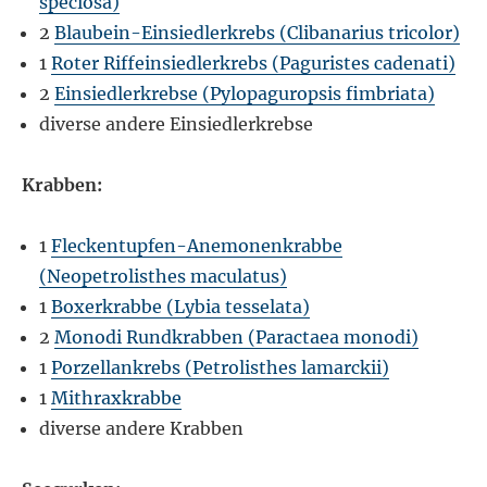
speciosa)
2
Blaubein-Einsiedlerkrebs (Clibanarius tricolor)
1
Roter Riffeinsiedlerkrebs (Paguristes cadenati)
2
Einsiedlerkrebse (Pylopaguropsis fimbriata)
diverse andere Einsiedlerkrebse
Krabben:
1
Fleckentupfen-Anemonenkrabbe
(Neopetrolisthes maculatus)
1
Boxerkrabbe (Lybia tesselata)
2
Monodi Rundkrabben (Paractaea monodi)
1
Porzellankrebs (Petrolisthes lamarckii)
1
Mithraxkrabbe
diverse andere Krabben