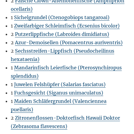
2
Falsche Clown-Anemonenfische (Amphiprion
ocellaris)
1
Sichelgrundel (Ctenogobiops tangaroai)
1
Zweifarbiger Schleimfisch (Ecsenius bicolor)
2
Putzerlippfische (Labroides dimidiatus)
2
Azur-Demoisellen (Pomacentrus auriventris)
2
Sechsstreifen-Lippfisch (Pseudocheilinus
hexataenia)
1
Mandarinfisch Leierfische (Pterosynchiropus
splendidus)
1
Juwelen Felshüpfer (Salarias fasciatus)
1
Fuchsgesicht (Siganus unimaculatus)
1
Maiden Schläfergrundel (Valenciennea
puellaris)
2
Zitronenflossen-Doktorfisch Hawaii Doktor
(Zebrasoma flavescens)