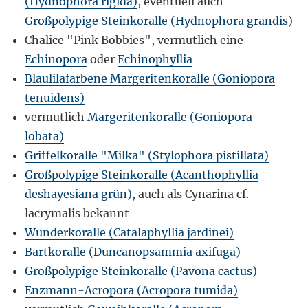
(Hydnophora rigida)
, eventuell auch
Großpolypige Steinkoralle (Hydnophora grandis)
Chalice "Pink Bobbies", vermutlich eine
Echinopora
oder
Echinophyllia
Blaulilafarbene Margeritenkoralle (Goniopora
tenuidens)
vermutlich
Margeritenkoralle (Goniopora
lobata)
Griffelkoralle "Milka" (Stylophora pistillata)
Großpolypige Steinkoralle (Acanthophyllia
deshayesiana grün)
, auch als Cynarina cf.
lacrymalis bekannt
Wunderkoralle (Catalaphyllia jardinei)
Bartkoralle (Duncanopsammia axifuga)
Großpolypige Steinkoralle (Pavona cactus)
Enzmann-Acropora (Acropora tumida)