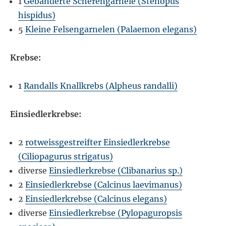
1
Gebänderte Scherengarnele (Stenopus
hispidus)
5
Kleine Felsengarnelen (Palaemon elegans)
Krebse:
1
Randalls Knallkrebs (Alpheus randalli)
Einsiedlerkrebse:
2
rotweissgestreifter Einsiedlerkrebse
(Ciliopagurus strigatus)
diverse
Einsiedlerkrebse (Clibanarius sp.)
2
Einsiedlerkrebse (Calcinus laevimanus)
2
Einsiedlerkrebse (Calcinus elegans)
diverse
Einsiedlerkrebse (Pylopaguropsis