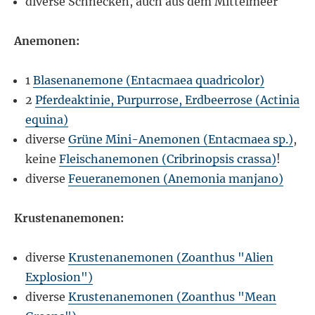
diverse Schnecken, auch aus dem Mittelmeer
Anemonen:
1
Blasenanemone (Entacmaea quadricolor)
2
Pferdeaktinie, Purpurrose, Erdbeerrose (Actinia
equina)
diverse
Grüne Mini-Anemonen (Entacmaea sp.)
,
keine
Fleischanemonen (Cribrinopsis crassa)
!
diverse
Feueranemonen (Anemonia manjano)
Krustenanemonen:
diverse
Krustenanemonen (Zoanthus "Alien
Explosion")
diverse
Krustenanemonen (Zoanthus "Mean