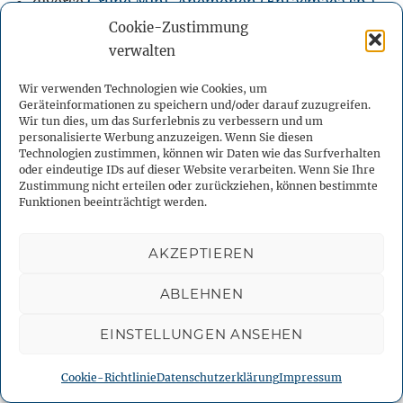
diverse
Grüne Mini-Anemonen (Entacmaea sp.)
,
keine
Fleischanemonen (Cribrinopsis crassa)
!
Cookie-Zustimmung
verwalten
Krustenanemonen:
Wir verwenden Technologien wie Cookies, um
Geräteinformationen zu speichern und/oder darauf zuzugreifen.
Wir tun dies, um das Surferlebnis zu verbessern und um
Gelbe Krustenanemonen (Parazoanthus
personalisierte Werbung anzuzeigen. Wenn Sie diesen
axinellae)
Technologien zustimmen, können wir Daten wie das Surfverhalten
oder eindeutige IDs auf dieser Website verarbeiten. Wenn Sie Ihre
Grüne Krustenanemonen (Palythoa sp. 06)
Zustimmung nicht erteilen oder zurückziehen, können bestimmte
diverse andere Krustenanemonen
Funktionen beeinträchtigt werden.
AKZEPTIEREN
Scheibenanemonen:
ABLEHNEN
Dunkelgrün/hellgrün gestreifte
Scheibenanemonen (Discosoma sp.)
EINSTELLUNGEN ANSEHEN
Blaue Scheibenanemonen (Discosoma sp. blau)
Scheibenanemone (Discosoma sp 4)
Cookie-Richtlinie
Datenschutzerklärung
Impressum