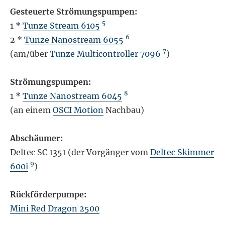
Gesteuerte Strömungspumpen:
5
1 *
Tunze Stream 6105
6
2 *
Tunze Nanostream 6055
7
(am/über
Tunze Multicontroller 7096
)
Strömungspumpen:
8
1 *
Tunze Nanostream 6045
(an einem
OSCI Motion
Nachbau)
Abschäumer:
Deltec SC 1351 (der Vorgänger vom
Deltec Skimmer
9
600i
)
Rückförderpumpe:
Mini Red Dragon 2500