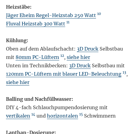
Heizstäbe:
10
Jäger Eheim Regel-Heizstab 250 Watt
11
Fluval Heizstab 300 Watt
Kühlung:
Oben auf dem Ablaufschacht:
3D Druck
Selbstbau
12
mit
80mm PC-Lüftern
,
siehe hier
Unten im Technikbecken:
3D Druck
Selbstbau mit
13
120mm PC-Lüftern mit blauer LED-Beleuchtung
,
siehe hier
Balling und Nachfüllwasser:
DIY 4-fach Schlauchpumpendosierung mit
14
15
vertikalen
und
horizontalen
Schwimmern
Lanthan-Dosierung: