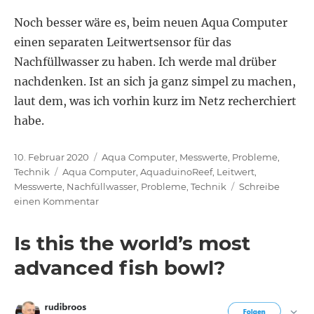
Noch besser wäre es, beim neuen Aqua Computer
einen separaten Leitwertsensor für das
Nachfüllwasser zu haben. Ich werde mal drüber
nachdenken. Ist an sich ja ganz simpel zu machen,
laut dem, was ich vorhin kurz im Netz recherchiert
habe.
Veröffentlicht
Kategorien
10. Februar 2020
Aqua Computer
,
Messwerte
,
Probleme
,
am
Schlagwörter
Technik
Aqua Computer
,
AquaduinoReef
,
Leitwert
,
Messwerte
,
Nachfüllwasser
,
Probleme
,
Technik
Schreibe
zu
einen Kommentar
Harz
tauschen
Is this the world’s most
besser
auf
advanced fish bowl?
Termin
legen