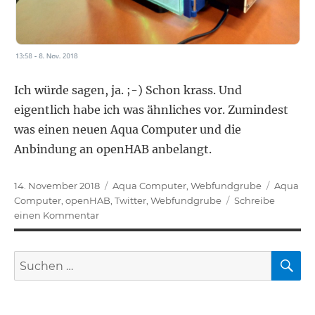
Ich würde sagen, ja. ;-) Schon krass. Und
eigentlich habe ich was ähnliches vor. Zumindest
was einen neuen Aqua Computer und die
Anbindung an openHAB anbelangt.
Veröffentlicht
Kategorien
Schlagwö
14. November 2018
Aqua Computer
,
Webfundgrube
Aqua
am
Computer
,
openHAB
,
Twitter
,
Webfundgrube
Schreibe
zu
einen Kommentar
Is
this
S
Suchen
the
world’s
nach:
most
advanced