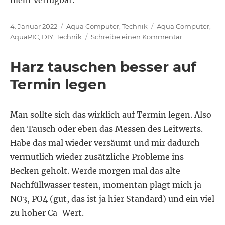
Veröffentlicht
Kategorien
Schlagwörter
4. Januar 2022
Aqua Computer
,
Technik
Aqua Computer
,
am
zu
AquaPIC
,
DIY
,
Technik
Schreibe einen Kommentar
Infos
über
Harz tauschen besser auf
den
AquaPIC
Termin legen
Man sollte sich das wirklich auf Termin legen. Also
den Tausch oder eben das Messen des Leitwerts.
Habe das mal wieder versäumt und mir dadurch
vermutlich wieder zusätzliche Probleme ins
Becken geholt. Werde morgen mal das alte
Nachfüllwasser testen, momentan plagt mich ja
NO3, PO4 (gut, das ist ja hier Standard) und ein viel
zu hoher Ca-Wert.