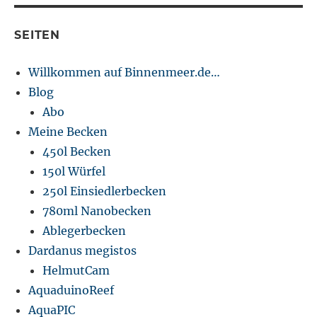
fish
bowl?
SEITEN
Willkommen auf Binnenmeer.de…
Blog
Abo
Meine Becken
450l Becken
150l Würfel
250l Einsiedlerbecken
780ml Nanobecken
Ablegerbecken
Dardanus megistos
HelmutCam
AquaduinoReef
AquaPIC