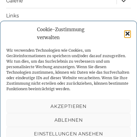
Galerie
öffnen
Links
Cookie-Zustimmung
Nützliche Bücher
verwalten
Kontakt
Wir verwenden Technologien wie Cookies, um
Geräteinformationen zu speichern und/oder darauf zuzugreifen.
Impressum
Wir tun dies, um das Surferlebnis zu verbessern und um
personalisierte Werbung anzuzeigen. Wenn Sie diesen
Technologien zustimmen, können wir Daten wie das Surfverhalten
Datenschutzerklärung
oder eindeutige IDs auf dieser Website verarbeiten. Wenn Sie Ihre
Zustimmung nicht erteilen oder zurückziehen, können bestimmte
Funktionen beeinträchtigt werden.
Cookie-Richtlinie (EU)
AKZEPTIEREN
Facebook
X
YouTube
Instagram
Telegram
ABLEHNEN
Binnenmeer
Datenschutzerklärung
Stolz präsentiert von
EINSTELLUNGEN ANSEHEN
WordPress