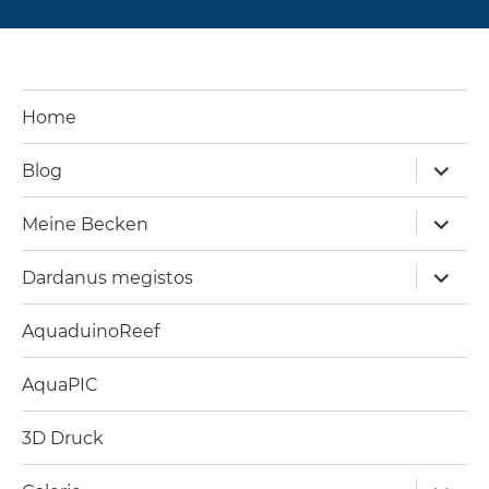
Home
Unterm
Blog
öffnen
Unterm
Meine Becken
öffnen
Unterm
Dardanus megistos
öffnen
AquaduinoReef
AquaPIC
3D Druck
Unterm