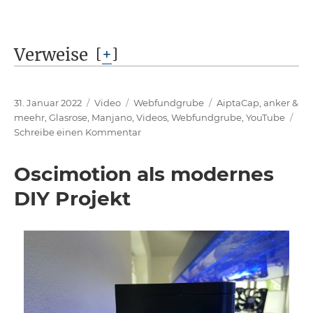
Verweise
[
+
]
Veröffentlicht
Format
Kategorien
Schlagwörter
31. Januar 2022
Video
Webfundgrube
AiptaCap
,
anker &
am
meehr
,
Glasrose
,
Manjano
,
Videos
,
Webfundgrube
,
YouTube
zu
Schreibe einen Kommentar
Glasrosen
und
Oscimotion als modernes
Manjanos
beseitigen
DIY Projekt