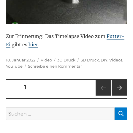
Zur Erinnerung: Das Timelapse Video zum
Futter-
Ei
gibt es
hier
.
Veröffentlicht
Format
Kategorien
Schlagwörter
10. Januar 2022
Video
3D Druck
3D Druck
,
DIY
,
Videos
,
am
zu
YouTube
Schreibe einen Kommentar
Random
Turbulent
Seitennummerierung
Flow
SEITE
1
Generator
Timelapse
NÄC
der
Video
HSTE
SEIT
S
Suchen
Beiträge
E
nach: