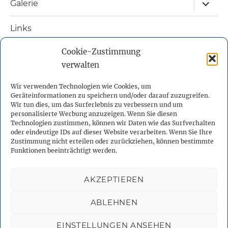
Unterm
Galerie
öffnen
Links
Cookie-Zustimmung
Nützliche Bücher
verwalten
Kontakt
Wir verwenden Technologien wie Cookies, um
Geräteinformationen zu speichern und/oder darauf zuzugreifen.
Impressum
Wir tun dies, um das Surferlebnis zu verbessern und um
personalisierte Werbung anzuzeigen. Wenn Sie diesen
Technologien zustimmen, können wir Daten wie das Surfverhalten
Datenschutzerklärung
oder eindeutige IDs auf dieser Website verarbeiten. Wenn Sie Ihre
Zustimmung nicht erteilen oder zurückziehen, können bestimmte
Funktionen beeinträchtigt werden.
Cookie-Richtlinie (EU)
AKZEPTIEREN
Facebook
X
YouTube
Instagram
Telegram
ABLEHNEN
Binnenmeer
Datenschutzerklärung
Stolz präsentiert von
EINSTELLUNGEN ANSEHEN