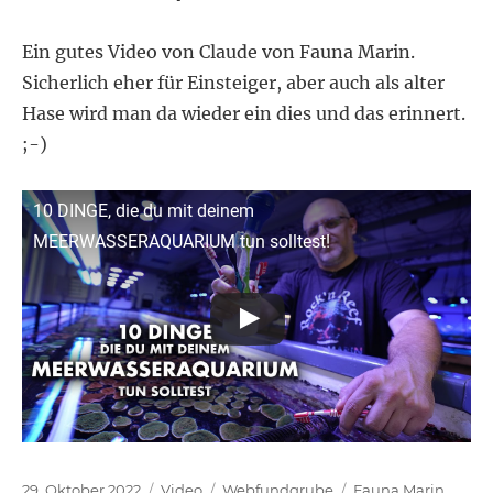
Ein gutes Video von Claude von Fauna Marin.
Sicherlich eher für Einsteiger, aber auch als alter
Hase wird man da wieder ein dies und das erinnert.
;-)
10 DINGE, die du mit deinem
MEERWASSERAQUARIUM tun solltest!
Veröffentlicht
Format
Kategorien
Schlagwörter
29. Oktober 2022
Video
Webfundgrube
Fauna Marin
,