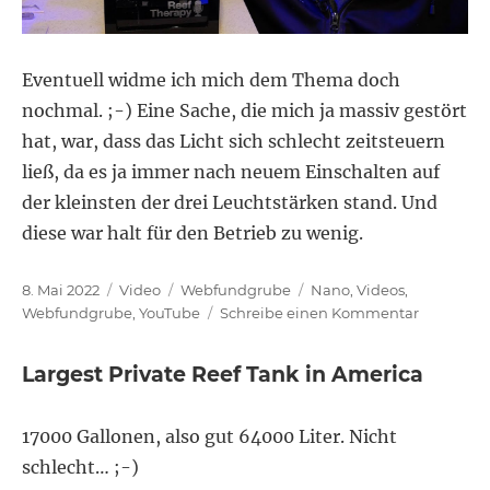
Eventuell widme ich mich dem Thema doch
nochmal. ;-) Eine Sache, die mich ja massiv gestört
hat, war, dass das Licht sich schlecht zeitsteuern
ließ, da es ja immer nach neuem Einschalten auf
der kleinsten der drei Leuchtstärken stand. Und
diese war halt für den Betrieb zu wenig.
Veröffentlicht
Format
Kategorien
Schlagwörter
8. Mai 2022
Video
Webfundgrube
Nano
,
Videos
,
am
zu
Webfundgrube
,
YouTube
Schreibe einen Kommentar
Is
this
Largest Private Reef Tank in America
the
smallest
reef
17000 Gallonen, also gut 64000 Liter. Nicht
tank
schlecht… ;-)
possible?