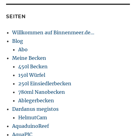
SEITEN
Willkommen auf Binnenmeer.de…
Blog
Abo
Meine Becken
450l Becken
150l Würfel
250l Einsiedlerbecken
780ml Nanobecken
Ablegerbecken
Dardanus megistos
HelmutCam
AquaduinoReef
AquaPIC