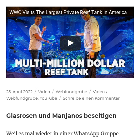
WWC Visits The Largest Private Reef Tank in America
Veröffentlicht
Format
Kategorien
Schlagwörter
25. April 2022
Video
Webfundgrube
Videos
,
am
zu
Webfundgrube
,
YouTube
Schreibe einen Kommentar
Largest
Private
Glasrosen und Manjanos beseitigen
Reef
Tank
in
Weil es mal wieder in einer WhatsApp Gruppe
America