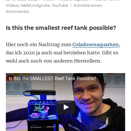
am
Videos
,
Webfundgrube
,
YouTube
Schreibe einen
zu
Kommentar
10
Dinge,
Is this the smallest reef tank possible?
die
Du
mit
Hier noch ein Nachtrag zum
Coladosenaquarium
,
Deinem
das ich 2020 ja auch mal betrieben hatte. Gibt es
Meerwasseraquarium
wohl auch noch von anderen Herstellern.
tun
solltest
Is this the SMALLEST Reef Tank Possible?