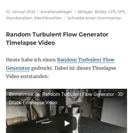
Veröffentlicht
Kategorien
Schlagwörter
10. Januar 2022
Korallenableger
Ableger
,
Bilder
,
LPS
,
SPS
,
am
zu
Steinkorallen
,
Weichkorallen
Schreibe einen Kommentar
Koral
Janua
Random Turbulent Flow Generator
2022
Timelapse Video
Heute habe ich einen
Random Turbulent Flow
Generator
gedruckt. Dabei ist dieses Timelapse
Video entstanden:
Binnenmeer.de: Random Turbulent Flow Generator - 3D
Druck Timelapse Video