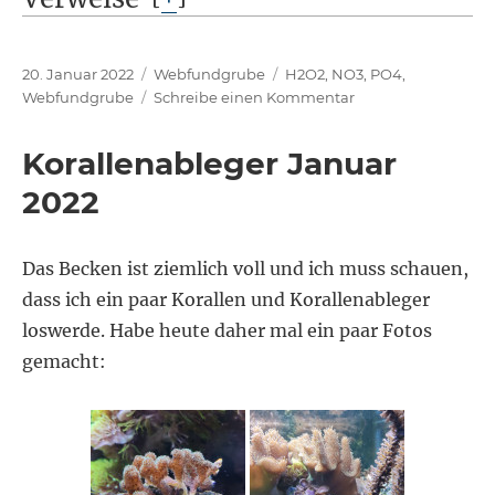
Veröffentlicht
Kategorien
Schlagwörter
20. Januar 2022
Webfundgrube
H2O2
,
NO3
,
PO4
,
am
zu
Webfundgrube
Schreibe einen Kommentar
Totes
Riffgestein
Korallenableger Januar
mit
Wasserstoffperoxid
2022
reinigen
Das Becken ist ziemlich voll und ich muss schauen,
dass ich ein paar Korallen und Korallenableger
loswerde. Habe heute daher mal ein paar Fotos
gemacht: