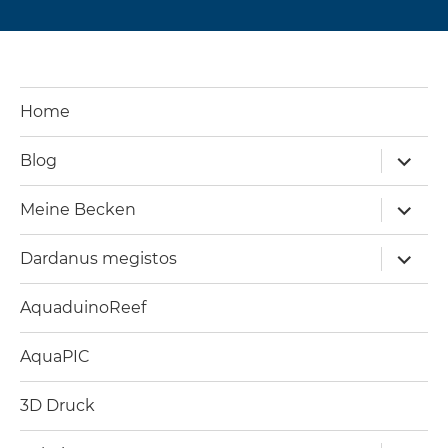
Home
Unterm
Blog
öffnen
Unterm
Meine Becken
öffnen
Unterm
Dardanus megistos
öffnen
AquaduinoReef
AquaPIC
3D Druck