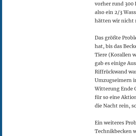
vorher rund 300 
also ein 2/3 Wass
hätten wir nich
Das größte Prob
hat, bis das Bec
Tiere (Korallen 
gab es einige Aus
Riffrückwand war
Umzugseimern im
Witterung Ende O
für so eine Akti
die Nacht rein, s
Ein weiteres Pro
Technikbecken w