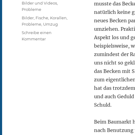
am
Kategorien
Bilder und Videos
,
musste das Becke
Probleme
natürlich keine g
Schlagwörter
Bilder
,
Fische
,
Korallen
,
neues Becken par
Probleme
,
Umzug
umziehen. Praktis
Schreibe einen
Aspekt los und g
zu
Kommentar
Beckenumzug
beispielsweise, w
nach
zumindest der Rau
8
uns nicht so gek
Jahren
Standzeit
das Becken mit S
–
zum eigentliche
keine
hat das trotzdem 
gute
Idee…
und auch Geduld 
Schuld.
Beim Baumarkt ha
nach Benutzung w