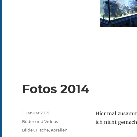
Fotos 2014
Veröffentlicht
1. Januar 2015
Hier mal zusamme
am
Kategorien
Bilder und Videos
ich nicht gemach
Schlagwörter
Bilder
,
Fische
,
Korallen