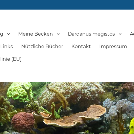
og
Meine Becken
Dardanus megistos
A
Links
Nützliche Bücher
Kontakt
Impressum
inie (EU)