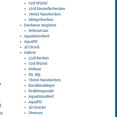
150l Würfel
250l Einsiedlerbecken
780ml Nanobecken
Ablegerbecken
Dardanus megistos
HelmutCam
AquaduinoReef
AquaPIC
3D Druck
Galerie
450l Becken
150l Würfel
Helmut
Mr. Big
780ml Nanobecken
n
Korallenableger
Krabbenparade
AquaduinoReef
AquaPIC
d
3D Drucke
ge
Diverses