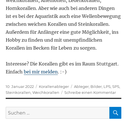
Weichkorallen, Anemonen, Lederkorallen,
Hornkorallen. Aber wie auch bei anderen Dingen
ist es bei der Aquaristik auch eine Wellenbewegung
zwischen weichen Korallen und Steinkorallen.
Außerdem für Anfänger eine gute Möglichkeit, ins
Hobby zu finden und mit unempfindlichen
Korallen im Becken für Leben zu sorgen.
Interesse? Die Korallen gibt es im Raum Stuttgart.
Einfach
bei mir melden
. :-)
Veröffentlicht
Kategorien
Schlagwörter
10. Januar 2022
Korallenableger
Ableger
,
Bilder
,
LPS
,
SPS
,
am
zu
Steinkorallen
,
Weichkorallen
Schreibe einen Kommentar
Koral
Janua
S
Suchen
2022
nach: