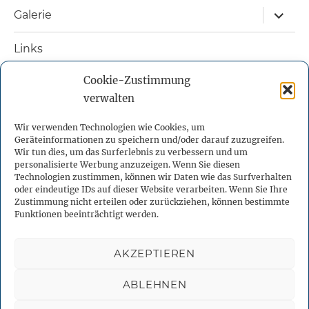
Unterm
Galerie
öffnen
Links
Cookie-Zustimmung
Nützliche Bücher
verwalten
Kontakt
Wir verwenden Technologien wie Cookies, um
Geräteinformationen zu speichern und/oder darauf zuzugreifen.
Impressum
Wir tun dies, um das Surferlebnis zu verbessern und um
personalisierte Werbung anzuzeigen. Wenn Sie diesen
Technologien zustimmen, können wir Daten wie das Surfverhalten
Datenschutzerklärung
oder eindeutige IDs auf dieser Website verarbeiten. Wenn Sie Ihre
Zustimmung nicht erteilen oder zurückziehen, können bestimmte
Funktionen beeinträchtigt werden.
Cookie-Richtlinie (EU)
AKZEPTIEREN
Facebook
X
YouTube
Instagram
Telegram
ABLEHNEN
Binnenmeer
Datenschutzerklärung
Stolz präsentiert von