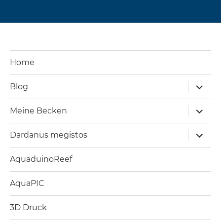
Home
Unterm
Blog
öffnen
Unterm
Meine Becken
öffnen
Unterm
Dardanus megistos
öffnen
AquaduinoReef
AquaPIC
3D Druck