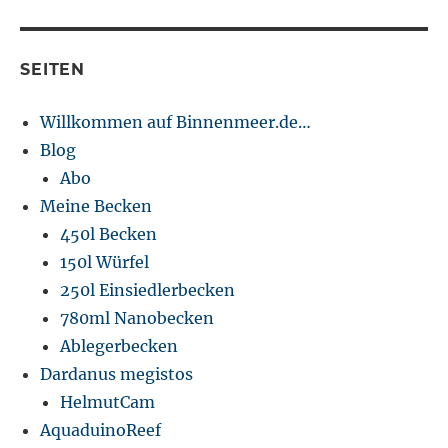
SEITEN
Willkommen auf Binnenmeer.de…
Blog
Abo
Meine Becken
450l Becken
150l Würfel
250l Einsiedlerbecken
780ml Nanobecken
Ablegerbecken
Dardanus megistos
HelmutCam
AquaduinoReef