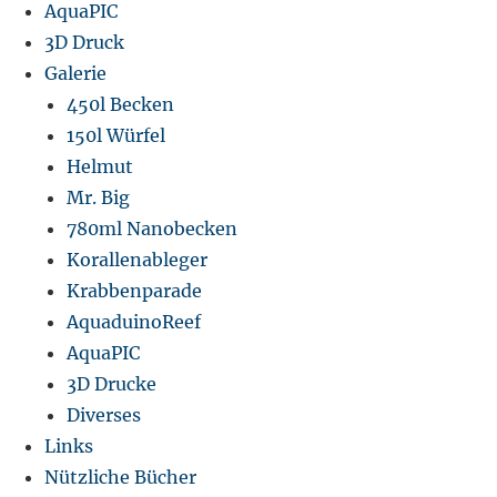
AquaPIC
3D Druck
Galerie
450l Becken
150l Würfel
Helmut
Mr. Big
780ml Nanobecken
Korallenableger
Krabbenparade
AquaduinoReef
AquaPIC
3D Drucke
Diverses
Links
Nützliche Bücher