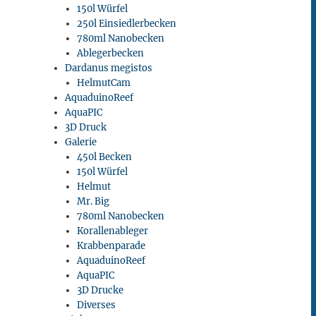
150l Würfel
250l Einsiedlerbecken
780ml Nanobecken
Ablegerbecken
Dardanus megistos
HelmutCam
AquaduinoReef
AquaPIC
3D Druck
Galerie
450l Becken
150l Würfel
Helmut
Mr. Big
780ml Nanobecken
Korallenableger
Krabbenparade
AquaduinoReef
AquaPIC
3D Drucke
Diverses