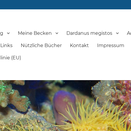
og
Meine Becken
Dardanus megistos
A
Links
Nützliche Bücher
Kontakt
Impressum
inie (EU)