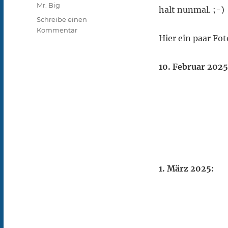
Mr. Big
halt nunmal. ;-)
Schreibe einen
zu
Kommentar
Hier ein paar Fot
Mr.
Big
Fotos
10. Februar 2025
der
letzten
Monate
1. März 2025: