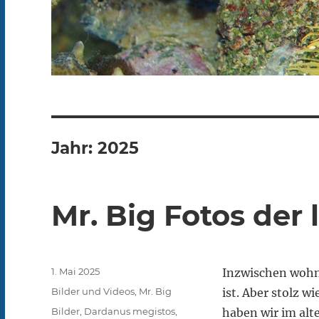
Jahr:
2025
Mr. Big Fotos der
Veröffentlicht
1. Mai 2025
Inzwischen wohnt
am
Kategorien
Bilder und Videos
,
Mr. Big
ist. Aber stolz w
Schlagwörter
Bilder
,
Dardanus megistos
,
haben wir im alt