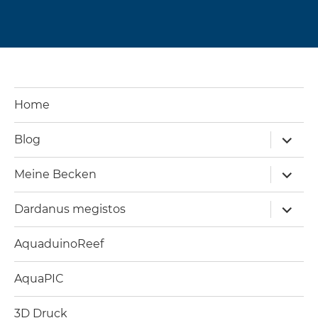
Home
Unterm
Blog
öffnen
Unterm
Meine Becken
öffnen
Unterm
Dardanus megistos
öffnen
AquaduinoReef
AquaPIC
3D Druck