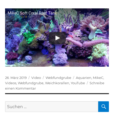
MikeC Soft Coral Reef Tank
Veröffentlicht
Format
Kategorien
Schlagwörter
26. März 2019
Video
Webfundgrube
Aquarien
,
MikeC
,
am
Videos
,
Webfundgrube
,
Weichkorallen
,
YouTube
Schreibe
zu
einen Kommentar
MikeC
Soft
S
Suchen
Coral
Reef
nach: