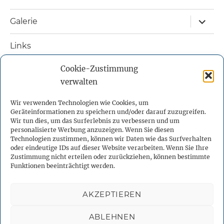
Unterm
Galerie
öffnen
Links
Cookie-Zustimmung
Nützliche Bücher
verwalten
Kontakt
Wir verwenden Technologien wie Cookies, um
Geräteinformationen zu speichern und/oder darauf zuzugreifen.
Impressum
Wir tun dies, um das Surferlebnis zu verbessern und um
personalisierte Werbung anzuzeigen. Wenn Sie diesen
Technologien zustimmen, können wir Daten wie das Surfverhalten
Datenschutzerklärung
oder eindeutige IDs auf dieser Website verarbeiten. Wenn Sie Ihre
Zustimmung nicht erteilen oder zurückziehen, können bestimmte
Funktionen beeinträchtigt werden.
Cookie-Richtlinie (EU)
AKZEPTIEREN
Facebook
X
YouTube
Instagram
Telegram
ABLEHNEN