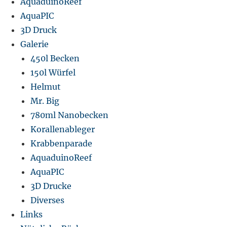
AquaduinoReef
AquaPIC
3D Druck
Galerie
450l Becken
150l Würfel
Helmut
Mr. Big
780ml Nanobecken
Korallenableger
Krabbenparade
AquaduinoReef
AquaPIC
3D Drucke
Diverses
Links