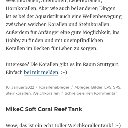
Weichkorallen, Anemonen, Lederkorallen,
Hornkorallen. Aber wie auch bei anderen Dingen
ist es bei der Aquaristik auch eine Wellenbewegung
zwischen weichen Korallen und Steinkorallen.
Außerdem für Anfänger eine gute Möglichkeit, ins
Hobby zu finden und mit unempfindlichen
Korallen im Becken für Leben zu sorgen.
Interesse? Die Korallen gibt es im Raum Stuttgart.
Einfach
bei mir melden
. :-)
Veröffentlicht
Kategorien
Schlagwörter
10. Januar 2022
Korallenableger
Ableger
,
Bilder
,
LPS
,
SPS
,
am
zu
Steinkorallen
,
Weichkorallen
Schreibe einen Kommentar
Koral
Janua
MikeC Soft Coral Reef Tank
2022
Wow, das ist ein echt toller Weichkorallentank! :-)