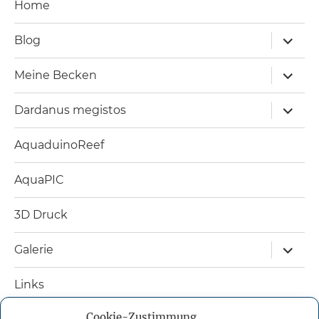
Home
Unterm
Blog
öffnen
Unterm
Meine Becken
öffnen
Unterm
Dardanus megistos
öffnen
AquaduinoReef
AquaPIC
3D Druck
Unterm
Galerie
öffnen
Links
Cookie-Zustimmung