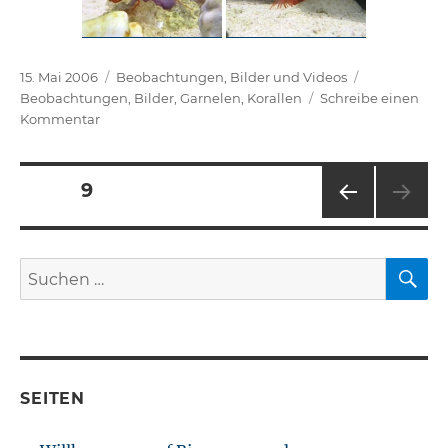
Veröffentlicht
Kategorien
Schlagwörte
15. Mai 2006
Beobachtungen
,
Bilder und Videos
am
Beobachtungen
,
Bilder
,
Garnelen
,
Korallen
Schreibe einen
zu
Kommentar
Die
Bilder
Seitennummerierung
der
SEITE
9
ersten
Woche
VOR
der
HERI
GE
S
Suchen
Beiträge
SEIT
nach:
E
SEITEN