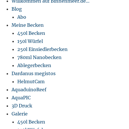
Willkommen auf Binnenmeer.de…
Blog
Abo
Meine Becken
450l Becken
150l Würfel
250l Einsiedlerbecken
780ml Nanobecken
Ablegerbecken
Dardanus megistos
HelmutCam
AquaduinoReef
AquaPIC
3D Druck
Galerie
450l Becken