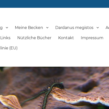
og
Meine Becken
Dardanus megistos
A
Links
Nützliche Bücher
Kontakt
Impressum
inie (EU)