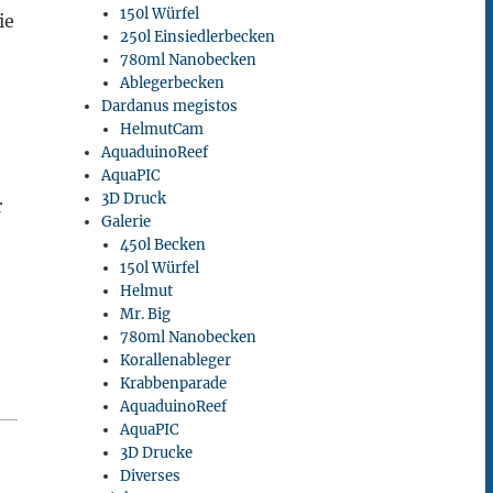
150l Würfel
ie
250l Einsiedlerbecken
780ml Nanobecken
Ablegerbecken
Dardanus megistos
HelmutCam
AquaduinoReef
AquaPIC
3D Druck
r
Galerie
450l Becken
150l Würfel
Helmut
Mr. Big
780ml Nanobecken
Korallenableger
Krabbenparade
AquaduinoReef
AquaPIC
3D Drucke
Diverses