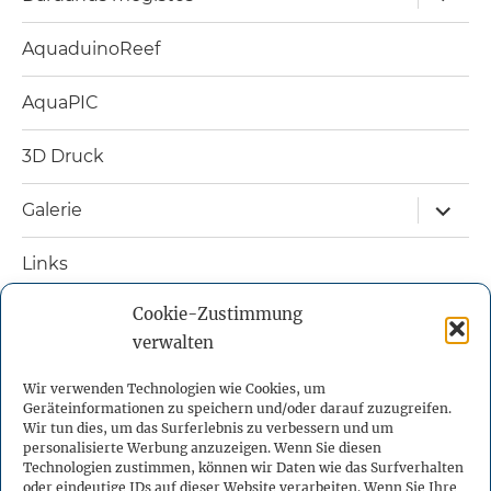
öffnen
AquaduinoReef
AquaPIC
3D Druck
Unterm
Galerie
öffnen
Links
Cookie-Zustimmung
Nützliche Bücher
verwalten
Kontakt
Wir verwenden Technologien wie Cookies, um
Geräteinformationen zu speichern und/oder darauf zuzugreifen.
Impressum
Wir tun dies, um das Surferlebnis zu verbessern und um
personalisierte Werbung anzuzeigen. Wenn Sie diesen
Technologien zustimmen, können wir Daten wie das Surfverhalten
Datenschutzerklärung
oder eindeutige IDs auf dieser Website verarbeiten. Wenn Sie Ihre