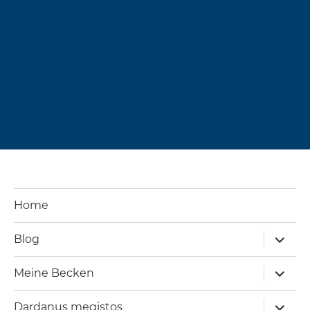
Home
Unterm
Blog
öffnen
Unterm
Meine Becken
öffnen
Unterm
Dardanus megistos