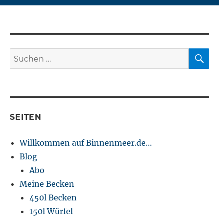
S
Suchen
nach:
SEITEN
Willkommen auf Binnenmeer.de…
Blog
Abo
Meine Becken
450l Becken
150l Würfel