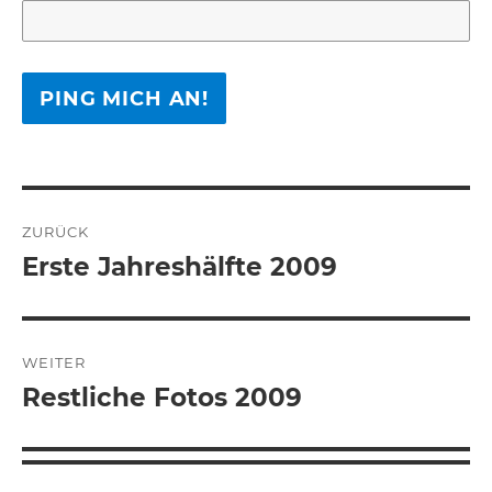
Beitragsnavigation
ZURÜCK
Erste Jahreshälfte 2009
Vorheriger
Beitrag:
WEITER
Restliche Fotos 2009
Nächster
Beitrag: