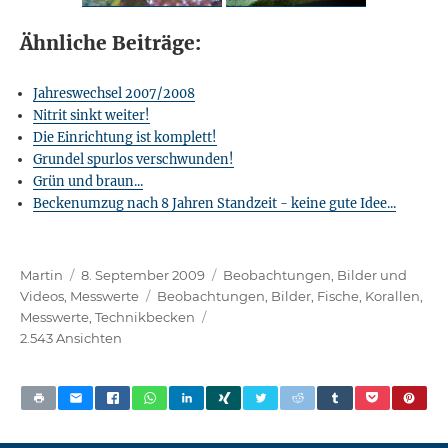
Ähnliche Beiträge:
Jahreswechsel 2007/2008
Nitrit sinkt weiter!
Die Einrichtung ist komplett!
Grundel spurlos verschwunden!
Grün und braun...
Beckenumzug nach 8 Jahren Standzeit - keine gute Idee...
Autor
Veröffentlicht
Kategorien
Martin
8. September 2009
Beobachtungen
,
Bilder und
am
Schlagwörter
Videos
,
Messwerte
Beobachtungen
,
Bilder
,
Fische
,
Korallen
,
Messwerte
,
Technikbecken
2.543 Ansichten