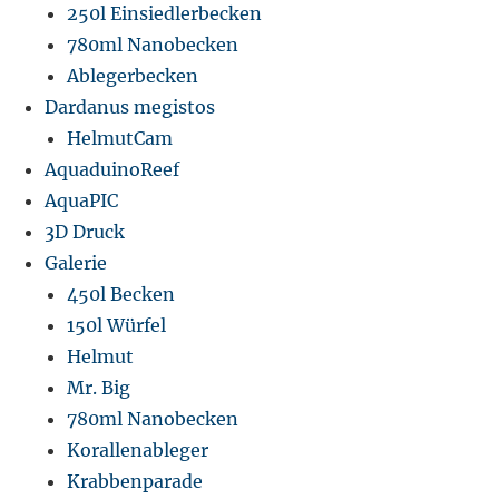
250l Einsiedlerbecken
780ml Nanobecken
Ablegerbecken
Dardanus megistos
HelmutCam
AquaduinoReef
AquaPIC
3D Druck
Galerie
450l Becken
150l Würfel
Helmut
Mr. Big
780ml Nanobecken
Korallenableger
Krabbenparade