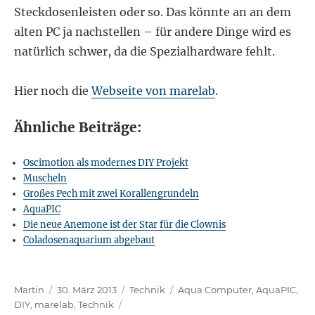
Steckdosenleisten oder so. Das könnte an an dem
alten PC ja nachstellen – für andere Dinge wird es
natürlich schwer, da die Spezialhardware fehlt.
Hier noch die
Webseite von marelab
.
Ähnliche Beiträge:
Oscimotion als modernes DIY Projekt
Muscheln
Großes Pech mit zwei Korallengrundeln
AquaPIC
Die neue Anemone ist der Star für die Clownis
Coladosenaquarium abgebaut
Autor
Veröffentlicht
Kategorien
Schlagwörter
Martin
30. März 2013
Technik
Aqua Computer
,
AquaPIC
,
am
DIY
,
marelab
,
Technik