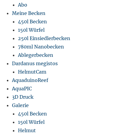
Abo
Meine Becken
450l Becken
150l Würfel
250l Einsiedlerbecken
780ml Nanobecken
Ablegerbecken
Dardanus megistos
HelmutCam
AquaduinoReef
AquaPIC
3D Druck
Galerie
450l Becken
150l Würfel
Helmut