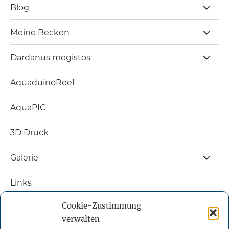
Unterm
Blog
öffnen
Unterm
Meine Becken
öffnen
Unterm
Dardanus megistos
öffnen
AquaduinoReef
AquaPIC
3D Druck
Unterm
Galerie
öffnen
Links
Cookie-Zustimmung
Nützliche Bücher
verwalten