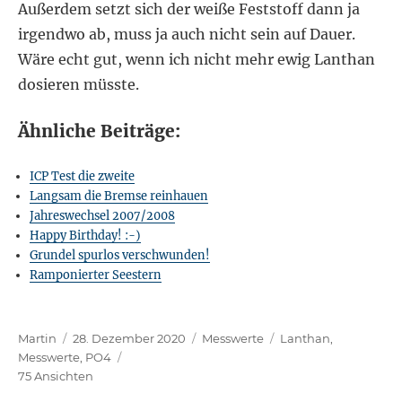
Außerdem setzt sich der weiße Feststoff dann ja
irgendwo ab, muss ja auch nicht sein auf Dauer.
Wäre echt gut, wenn ich nicht mehr ewig Lanthan
dosieren müsste.
Ähnliche Beiträge:
ICP Test die zweite
Langsam die Bremse reinhauen
Jahreswechsel 2007/2008
Happy Birthday! :-)
Grundel spurlos verschwunden!
Ramponierter Seestern
Autor
Veröffentlicht
Kategorien
Schlagwörter
Martin
28. Dezember 2020
Messwerte
Lanthan
,
am
Messwerte
,
PO4
75 Ansichten