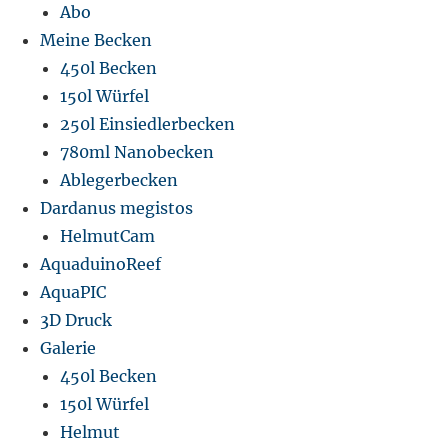
Abo
Meine Becken
450l Becken
150l Würfel
250l Einsiedlerbecken
780ml Nanobecken
Ablegerbecken
Dardanus megistos
HelmutCam
AquaduinoReef
AquaPIC
3D Druck
Galerie
450l Becken
150l Würfel
Helmut