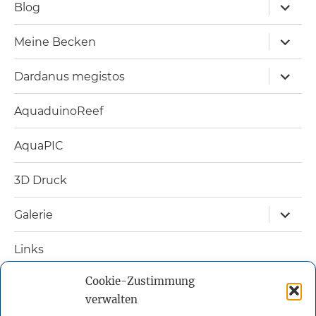
Unterm
Blog
öffnen
Unterm
Meine Becken
öffnen
Unterm
Dardanus megistos
öffnen
AquaduinoReef
AquaPIC
3D Druck
Unterm
Galerie
öffnen
Links
Cookie-Zustimmung
Nützliche Bücher
verwalten