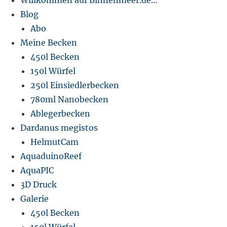
Willkommen auf Binnenmeer.de…
Blog
Abo
Meine Becken
450l Becken
150l Würfel
250l Einsiedlerbecken
780ml Nanobecken
Ablegerbecken
Dardanus megistos
HelmutCam
AquaduinoReef
AquaPIC
3D Druck
Galerie
450l Becken