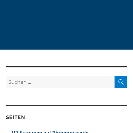
S
Suchen
nach:
SEITEN