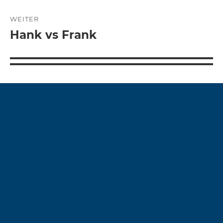
WEITER
Hank vs Frank
Nächster
Beitrag: