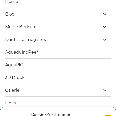
Home
Unterm
Blog
öffnen
Unterm
Meine Becken
öffnen
Unterm
Dardanus megistos
öffnen
AquaduinoReef
AquaPIC
3D Druck
Unterm
Galerie
öffnen
Links
Cookie-Zustimmung
Nützliche Bücher