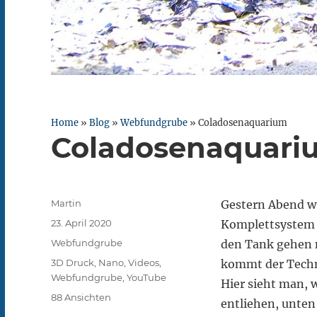
Home
»
Blog
»
Webfundgrube
»
Coladosenaquarium
Coladosenaquari
Autor
Martin
Gestern Abend wu
Veröffentlicht
23. April 2020
Komplettsystem 
am
Kategorien
Webfundgrube
den Tank gehen n
Schlagwörter
3D Druck
,
Nano
,
Videos
,
kommt der Techn
Webfundgrube
,
YouTube
Hier sieht man, w
88 Ansichten
entliehen, unten 