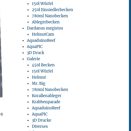
150l Würfel
250l Einsiedlerbecken
780ml Nanobecken
Ablegerbecken
Dardanus megistos
HelmutCam
AquaduinoReef
AquaPIC
3D Druck
Galerie
450l Becken
150l Würfel
Helmut
Mr. Big
780ml Nanobecken
Korallenableger
Krabbenparade
AquaduinoReef
os
AquaPIC
3D Drucke
Diverses
.