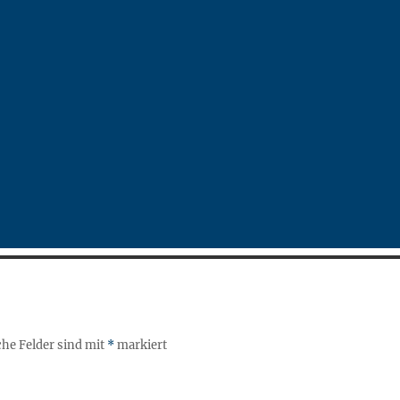
che Felder sind mit
*
markiert