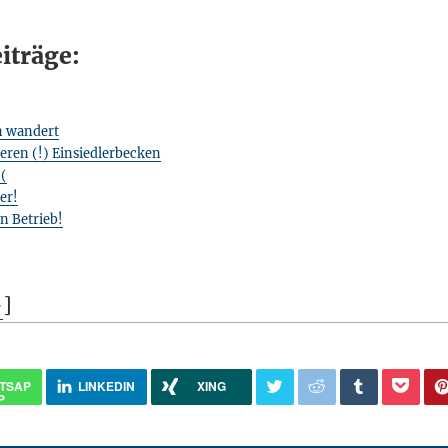
iträge:
n wandert
ren (!) Einsiedlerbecken
-(
er!
n Betrieb!
+
]
TSAP
LINKEDIN
XING
P