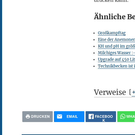
drucken kann.
Ähnliche Be
Großkampftag
Eine der Anemone
KH und pH im größe
Milchiges Wasser :
Upgrade auf 450 Lit
Technikbecken ist i
Verweise
[
DRUCKEN
EMAIL
FACEBOO
WHA
K