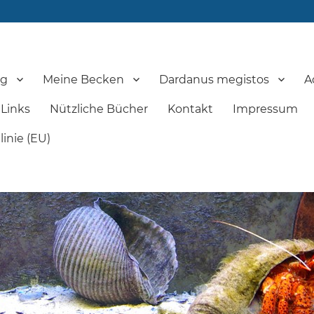
og
Meine Becken
Dardanus megistos
A
Links
Nützliche Bücher
Kontakt
Impressum
inie (EU)