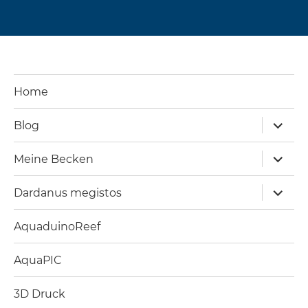
Home
Unterm
Blog
öffnen
Unterm
Meine Becken
öffnen
Unterm
Dardanus megistos
öffnen
AquaduinoReef
AquaPIC
3D Druck