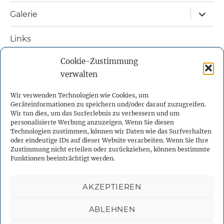
Unterm
Galerie
öffnen
Links
Cookie-Zustimmung
Nützliche Bücher
verwalten
Kontakt
Wir verwenden Technologien wie Cookies, um
Geräteinformationen zu speichern und/oder darauf zuzugreifen.
Impressum
Wir tun dies, um das Surferlebnis zu verbessern und um
personalisierte Werbung anzuzeigen. Wenn Sie diesen
Technologien zustimmen, können wir Daten wie das Surfverhalten
Datenschutzerklärung
oder eindeutige IDs auf dieser Website verarbeiten. Wenn Sie Ihre
Zustimmung nicht erteilen oder zurückziehen, können bestimmte
Funktionen beeinträchtigt werden.
Cookie-Richtlinie (EU)
AKZEPTIEREN
Facebook
X
YouTube
Instagram
Telegram
ABLEHNEN