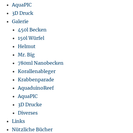
AquaPIC
3D Druck
Galerie
450l Becken
150l Würfel
Helmut
Mr. Big
780ml Nanobecken
Korallenableger
Krabbenparade
AquaduinoReef
AquaPIC
3D Drucke
Diverses
Links
Nützliche Bücher