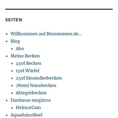
SEITEN
Willkommen auf Binnenmeer.de…
Blog
Abo
Meine Becken
450l Becken
150l Würfel
250l Einsiedlerbecken
780ml Nanobecken
Ablegerbecken
Dardanus megistos
HelmutCam
AquaduinoReef