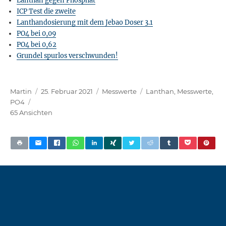
ICP Test die zweite
Lanthandosierung mit dem Jebao Doser 3.1
PO4 bei 0,09
PO4 bei 0,62
Grundel spurlos verschwunden!
Autor
Veröffentlicht
Kategorien
Schlagwörter
Martin
25. Februar 2021
Messwerte
Lanthan
,
Messwerte
,
am
PO4
65 Ansichten