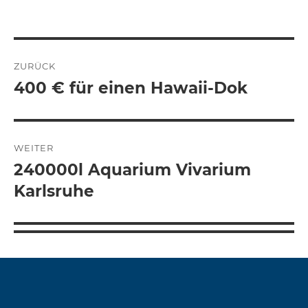
Beitragsnavigation
ZURÜCK
400 € für einen Hawaii-Dok
Vorheriger
Beitrag:
WEITER
240000l Aquarium Vivarium
Nächster
Beitrag:
Karlsruhe