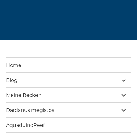
Home
Unterm
Blog
öffnen
Unterm
Meine Becken
öffnen
Unterm
Dardanus megistos
öffnen
AquaduinoReef