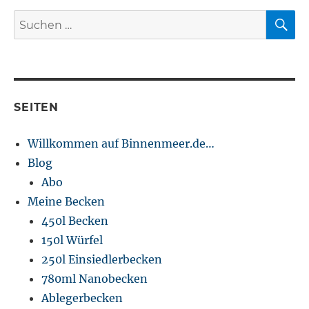
S
Suchen
nach:
SEITEN
Willkommen auf Binnenmeer.de…
Blog
Abo
Meine Becken
450l Becken
150l Würfel
250l Einsiedlerbecken
780ml Nanobecken
Ablegerbecken