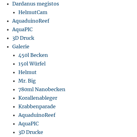
Dardanus megistos
HelmutCam
AquaduinoReef
AquaPIC
3D Druck
Galerie
450l Becken
150l Würfel
Helmut
Mr. Big
780ml Nanobecken
Korallenableger
Krabbenparade
AquaduinoReef
AquaPIC
3D Drucke