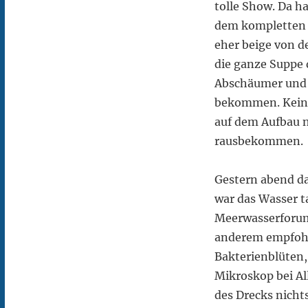
tolle Show. Da h
dem kompletten A
eher beige von d
die ganze Suppe 
Abschäumer und 
bekommen. Keine 
auf dem Aufbau 
rausbekommen.
Gestern abend d
war das Wasser t
Meerwasserforum
anderem empfohle
Bakterienblüten,
Mikroskop bei Al
des Drecks nichts