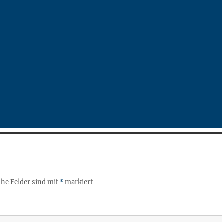
che Felder sind mit
*
markiert