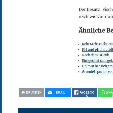
Der Besatz, Fisch
nach wie vor nor
Ähnliche Be
Kein Stein mehr au
KH und pH im größe
Nach dem Urlaub
Einiges hat sich ge
Helmut hat sich am
Grundel spurlos v
DRUCKEN
EMAIL
FACEBOO
WHA
K