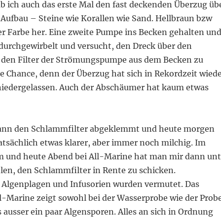
ab ich auch das erste Mal den fast deckenden Überzug üb
ufbau – Steine wie Korallen wie Sand. Hellbraun bzw
er Farbe her. Eine zweite Pumpe ins Becken gehalten un
durchgewirbelt und versucht, den Dreck über den
den Filter der Strömungspumpe aus dem Becken zu
Chance, denn der Überzug hat sich in Rekordzeit wied
niedergelassen. Auch der Abschäumer hat kaum etwas
ann den Schlammfilter abgeklemmt und heute morgen
atsächlich etwas klarer, aber immer noch milchig. Im
 und heute Abend bei All-Marine hat man mir dann unt
n, den Schlammfilter in Rente zu schicken.
 Algenplagen und Infusorien wurden vermutet. Das
l-Marine zeigt sowohl bei der Wasserprobe wie der Prob
 ausser ein paar Algensporen. Alles an sich in Ordnung