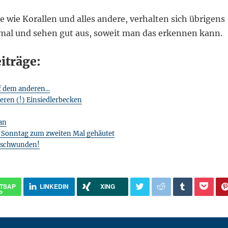
e wie Korallen und alles andere, verhalten sich übrigens
mal und sehen gut aus, soweit man das erkennen kann.
iträge:
f dem anderen...
ren (!) Einsiedlerbecken
tan
 Sonntag zum zweiten Mal gehäutet
erschwunden!
TSAP
LINKEDIN
XING
P