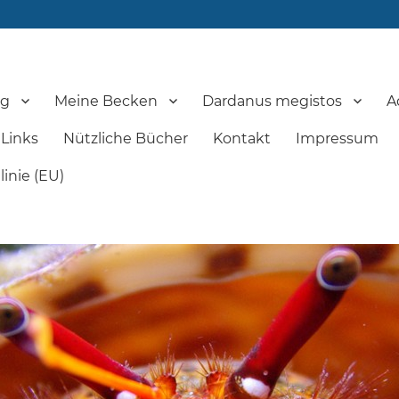
og
Meine Becken
Dardanus megistos
A
Links
Nützliche Bücher
Kontakt
Impressum
inie (EU)