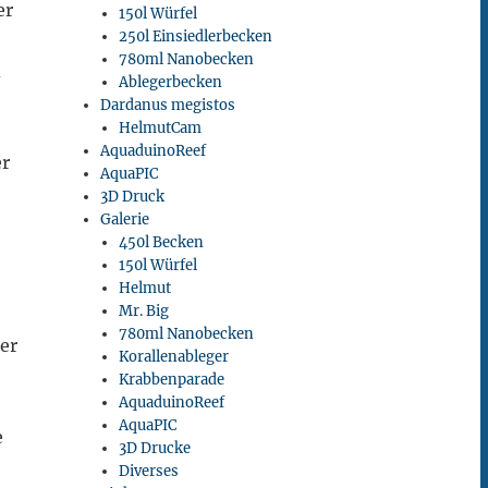
er
150l Würfel
250l Einsiedlerbecken
780ml Nanobecken
d
Ablegerbecken
Dardanus megistos
HelmutCam
AquaduinoReef
er
AquaPIC
3D Druck
Galerie
450l Becken
150l Würfel
Helmut
Mr. Big
780ml Nanobecken
er
Korallenableger
Krabbenparade
AquaduinoReef
AquaPIC
e
3D Drucke
Diverses