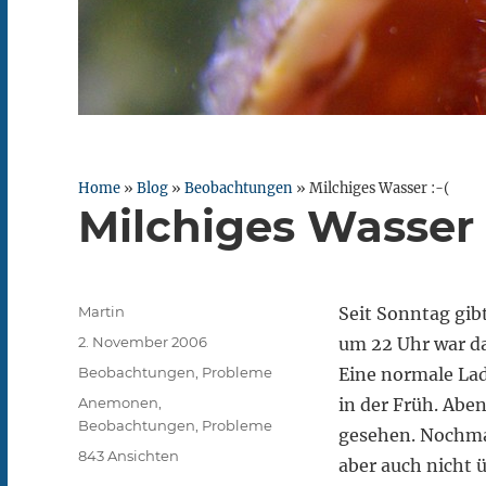
Home
»
Blog
»
Beobachtungen
»
Milchiges Wasser :-(
Milchiges Wasser :
Autor
Martin
Seit Sonntag gib
Veröffentlicht
2. November 2006
um 22 Uhr war da
am
Kategorien
Beobachtungen
,
Probleme
Eine normale Lad
Schlagwörter
Anemonen
,
in der Früh. Ab
Beobachtungen
,
Probleme
gesehen. Nochmal
843 Ansichten
aber auch nicht 