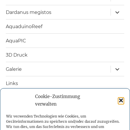
öffnen
Unterm
Dardanus megistos
öffnen
AquaduinoReef
AquaPIC
3D Druck
Unterm
Galerie
öffnen
Links
Cookie-Zustimmung
Nützliche Bücher
verwalten
Kontakt
Wir verwenden Technologien wie Cookies, um
Geräteinformationen zu speichern und/oder darauf zuzugreifen.
Impressum
Wir tun dies, um das Surferlebnis zu verbessern und um