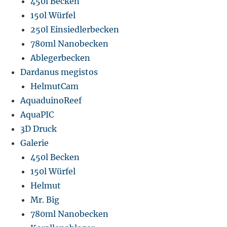
450l Becken
150l Würfel
250l Einsiedlerbecken
780ml Nanobecken
Ablegerbecken
Dardanus megistos
HelmutCam
AquaduinoReef
AquaPIC
3D Druck
Galerie
450l Becken
150l Würfel
Helmut
Mr. Big
780ml Nanobecken