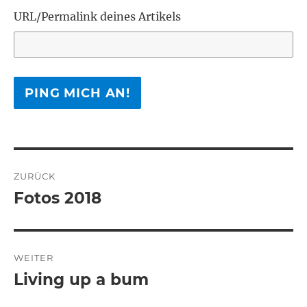
URL/Permalink deines Artikels
Beitragsnavigation
ZURÜCK
Fotos 2018
Vorheriger
Beitrag:
WEITER
Living up a bum
Nächster
Beitrag: