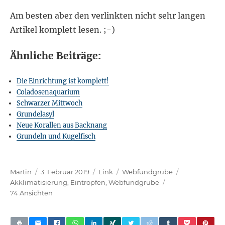
Am besten aber den verlinkten nicht sehr langen
Artikel komplett lesen. ;-)
Ähnliche Beiträge:
Die Einrichtung ist komplett!
Coladosenaquarium
Schwarzer Mittwoch
Grundelasyl
Neue Korallen aus Backnang
Grundeln und Kugelfisch
Autor
Veröffentlicht
Format
Kategorien
Schlagwörte
Martin
3. Februar 2019
Link
Webfundgrube
am
Akklimatisierung
,
Eintropfen
,
Webfundgrube
74 Ansichten